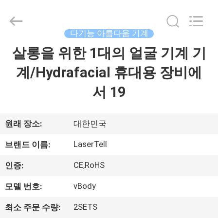
2026
Beijing
LaserTell
Medical
Co.,
다기능 아름다움 기계
Ltd..
All
Rights
살롱을 위한 1대의 얼굴 기계 기
집
Reserved.
Developed
by
계/Hydrafacial 휴대용 장비에
ECER
제
서 19
품
원래 장소:
대한민국
우
LaserTell
브랜드 이름:
리
CE,RoHS
인증:
에
vBody
모델 번호:
대
2SETS
최소 주문 수량: