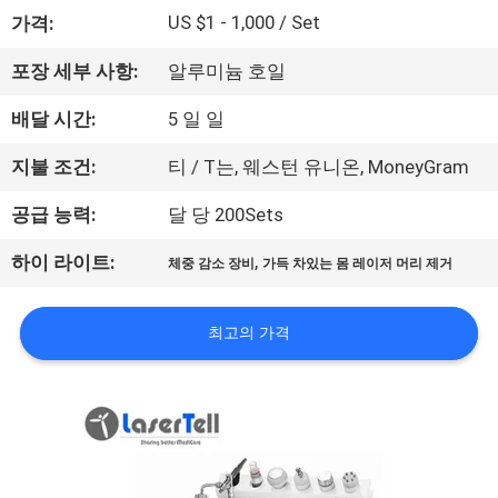
하
US $1 - 1,000 / Set
가격:
여
포장 세부 사항:
알루미늄 호일
공
배달 시간:
5 일 일
장
지불 조건:
티 / T는, 웨스턴 유니온, MoneyGram
여
공급 능력:
달 당 200Sets
행
,
하이 라이트:
체중 감소 장비
가득 차있는 몸 레이저 머리 제거
품
최고의 가격
질
관
리