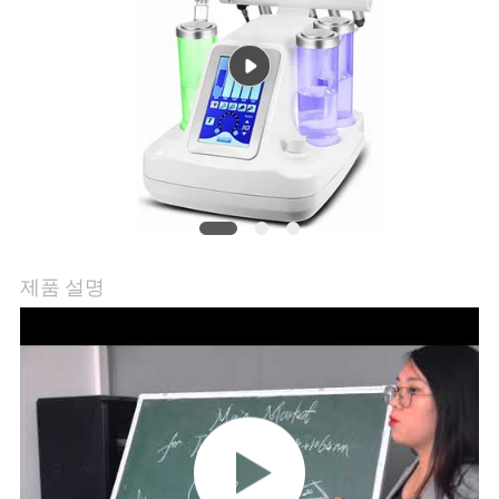
사
이
트
맵
PRIVACY
POLICY
제품 설명