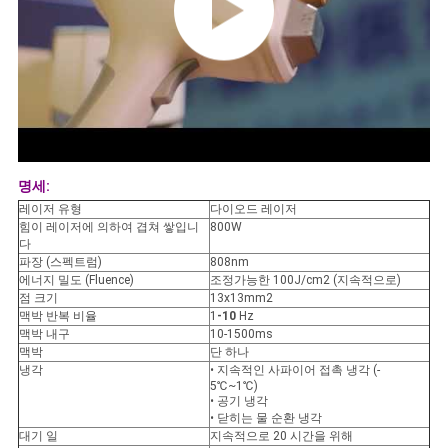
명세:
레이저 유형
다이오드 레이저
힘이 레이저에 의하여 겹쳐 쌓입니
800W
다
파장 (스펙트럼)
808nm
에너지 밀도 (Fluence)
조정가능한 100J/cm2 (지속적으로)
점 크기
13x13mm2
맥박 반복 비율
1
-10
Hz
맥박 내구
10-1500ms
맥박
단 하나
냉각
• 지속적인 사파이어 접촉 냉각 (-
5℃~1℃)
• 공기 냉각
• 닫히는 물 순환 냉각
대기 일
지속적으로 20 시간을 위해