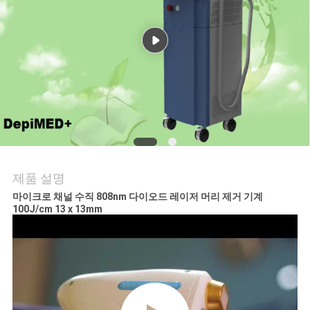
사
이
트
맵
PRIVACY
POLICY
제품 설명
마이크로 채널 수직 808nm 다이오드 레이저 머리 제거 기계
100J/cm 13 x 13mm