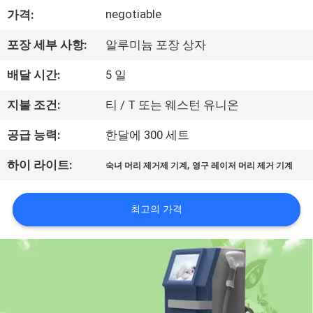
하
negotiable
가격:
여
포장 세부 사항:
알루미늄 포장 상자
공
배달 시간:
5 일
장
지불 조건:
티 / T 또는 웨스턴 유니온
여
공급 능력:
한달에 300 세트
행
,
하이 라이트:
숙녀 머리 제거제 기계
영구 레이저 머리 제거 기계
품
최고의 가격
질
관
리