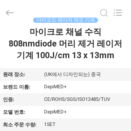
2026
Beijing
LaserTell
Medical
Co.,
다이오드 레이저 제모 기계
Ltd..
All
마이크로 채널 수직
집
Rights
Reserved.
Developed
808nmdiode 머리 제거 레이저
by
ECER
제
기계 100J/cm 13 x 13mm
품
원래 장소:
(UK에서 디자인되는) 중국
우
DepiMED+
브랜드 이름:
리
CE/ROHS/SGS/ISO13485/TUV
인증:
에
DepiMED+
모델 번호:
대
1SET
최소 주문 수량: