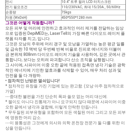
전시
10.4” 트루 컬러 LCD 터치스크린
전기 필요조건
110/230VAC, 최대 15/20A., 50/60Hz
순중량
75kgs
차원 (WxDxH)
450*550*1280 mm
그것은 어떻게 작동합니까?
모든 피부 및 머리에 안전하고 효과적인 머리 제거를 전달하는 임상
으로 입증된 DepiMED는, LaserTell의 가장 빠른 다이오드 레이저 플
랫폼 타자를 치고, 입니다.
그것은 모낭의 주위에 머리 갱구 및 모낭을 가열하는 높은 평균 일률
및 급속한 10 맥박 당 두번째 반복 비율로 진피로 에너지와 더불어
금 본위제 808nm 다이오드 레이저 기술을 사용하여, 깊은 곳에서 관
통합니다, 보다는 오히려 파괴합니다 산소 조직을 실행됩니다.
그 사이에, 사파이어 이중 오한 끝에 적용된 접촉면 냉각 기술은 광학
적인 에너지에 기인한 열효과를 삭제할 수 있어, 매우 처리 성과 및
안전을 둘 다 개량하.
• 점차적인 난방은 열쇠입니다!
* 점차적인 유창을 가진 기업에 있는 완고함. (모낭 아주 점차적으로
가열)
---중대한 불편을 가진 단순히 폭파 쓸모 없는 머리 대신에.
* 젤이도 아니다 진통제가 아니 요구되지 않다 때문에 사파이어 이중
오한 끝에서 냉각과 결합해, 이렇게 안락한 만듭니다.
* 무두질된 피부유형을 포함하여 모든 색칠된 머리 그리고 모든 피부
에 영원한 머리 감소.
---이 융통성은 그것에게 의사와 의학 온천장 전문가 둘 다를 위한 이
상을 만듭니다.