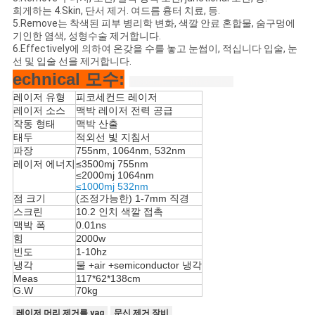
희게하는 4.Skin, 단서 제거. 여드름 흉터 치료, 등.
5.Remove는 착색된 피부 병리학 변화, 색깔 안료 혼합물, 숨구멍에
기인한 염색, 성형수술 제거합니다.
6.Effectively에 의하여 온갖을 수를 놓고 눈썹이, 적십니다 입술, 눈
선 및 입술 선을 제거합니다.
echnical 모수:
picosure 755nm 레이저
레이저 유형
피코세컨드 레이저
레이저 소스
맥박 레이저 전력 공급
작동 형태
맥박 산출
태두
적외선 빛 지침서
파장
755nm, 1064nm, 532nm
레이저 에너지
≤3500mj 755nm
≤2000mj 1064nm
≤1000mj 532nm
점 크기
(조정가능한) 1-7mm 직경
스크린
10.2 인치 색깔 접촉
맥박 폭
0.01ns
힘
2000w
빈도
1-10hz
냉각
물 +air +semiconductor 냉각
Meas
117*62*138cm
G.W
70kg
레이저 머리 제거를 yag
문신 제거 장비