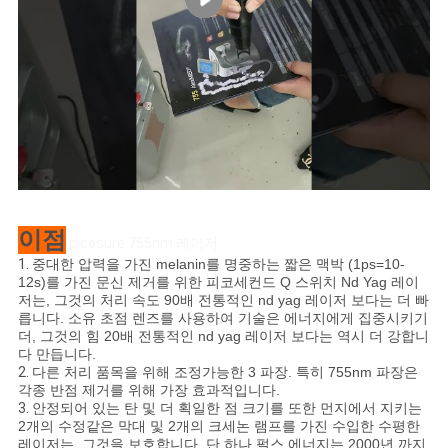
이점
picosure 755nm 레이저
1.
중대한 압력을 가진 melanin를 명중하는 짧은 맥박 (1ps=10-
12s)를 가진 문신 제거를 위한 피코세컨드 Q 스위치 Nd Yag 레이
저는, 그것의 처리 속도 90배 전통적인 nd yag 레이저 보다는 더 빠
릅니다. 소유 초점 렌즈를 사용하여 기술은 에너지에게 집중시키기
더, 그것의 힘 20배 전통적인 nd yag 레이저 보다는 역시 더 강합니
다 만듭니다.
2.
다른 처리 품목을 위해 조정가능한 3 파장. 특히 755nm 파장은
각종 반점 제거를 위해 가장 효과적입니다.
3.
안정되어 있는 탄 및 더 획일한 점 크기를 또한 먼지에서 지키는
2개의 수정같은 막대 및 2개의 크세논 램프를 가진 수입한 수평한
레이저는, 그것을 보호합니다. 단 하나 펄스 에너지는 2000년 까지