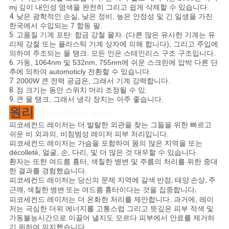
mj 깊이 내인성 염색을 완전히 그리고 쉽게 삭제할 수 있습니다.
4.
낮은 광학적인 손실, 낮은 정비, 높은 안정성 및 긴 일생을 가진
한국에서 수입되는 7 합동 팔.
5.
고품질 기계 포탄: 합금 강철 물자. (다른 많은 유사한 기계는 유
리제 강철 또는 플라스틱 기계 상자에 의해 합니다), 그리고 주입에
의하여 주조되는 물 탱크. 모든 안은 스테인리스 구조 구조입니다.
6.
가동, 1064nm 및 532nm, 755nm에 쉬운 스크린에 압박 다른 단
추에 의하여 automoticly 전환할 수 있습니다.
7.
2000W 큰 전력 공급은, 그래서 기계 강력합니다.
8.
점 크기는 동안 스위치 머리 조정될 수 있.
9.
큰 물 탱크, 그래서 냉각 장치는 아주 좋습니다.
원리
picosure 755nm 레이저
피코세컨드 레이저는 더 발랄한 외관을 찾는 그들을 위한 빠르고
쉬운 비 외과의, 비침범성 레이저 피부 처리입니다.
피코세컨드 레이저는 가슴을 포함하여 몸의 많은 지역을 또는
décolleté, 얼굴, 손, 다리, 및 더 많은 것 대우할 수 있습니다.
환자는 또한 여드름 흉터, 색칠한 병변 및 주름의 처리를 위한 중대
한 결과를 경험했습니다.
피코세컨드 레이저는 당신의 문제 지역에
갈색 반점, 태양 손상, 주
이다는 것을 집중합니다
근깨, 색칠한 병변 또는 여드름 흉터
.
피코세컨드 레이저는 더 온화한 처리를 제안합니다. 과거에, 레이
저는 극심한 더위 에너지를 고통스럽 그리고 뜻깊은 피부 적색 및
가동불능시간으로 이끌어 낼지도 모르다 피부에서 안료를 제거하
기 위하여 의지했습니다.