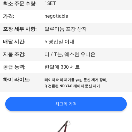
하
1SET
최소 주문 수량:
여
negotiable
가격:
포장 세부 사항:
알루미늄 포장 상자
공
배달 시간:
5 영업일 이내
장
여
지불 조건:
티 / T는, 웨스턴 유니온
행
공급 능력:
한달에 300 세트
,
,
하이 라이트:
레이저 머리 제거를 yag
문신 제거 장비
품
Q 전환된 ND YAG 레이저 문신 제거
질
최고의 가격
관
리