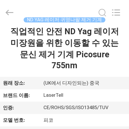
의
하
여
전
환
ND YAG 레이저 귀영나팔 제거 기계
되
는
직업적인 안전 ND Yag 레이저
집
nd
yag
레
미장원을 위한 이동할 수 있는
이
저
제
문
문신 제거 기계 Picosure
신
제
품
거
755nm
협
력
업
체.
우
Copyright
원래 장소:
(UK에서 디자인되는) 중국
©
2015
리
-
LaserTell
브랜드 이름:
2025
shrlasermachine.com.
에
All
CE/ROHS/SGS/ISO13485/TUV
인증:
Rights
Reserved.
대
Developed
by
모델 번호:
피코
ECER