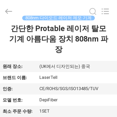
2015
-
2026
Beijing
LaserTell
808nm 다이오드 레이저 제모 기계
Medical
Co.,
간단한 Protable 레이저 탈모
집
Ltd..
All
Rights
기계 아름다움 장치 808nm 파
Reserved.
Developed
by
제
장
ECER
품
원래 장소:
(UK에서 디자인되는) 중국
우
LaserTell
브랜드 이름:
리
CE/ROHS/SGS/ISO13485/TUV
인증:
에
DepiFiber
모델 번호:
대
1SET
최소 주문 수량: