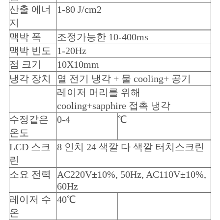
산출 에너
1-80 J/cm2
지
맥박 폭
조정가능한 10-400ms
맥박 빈도
1-20Hz
점 크기
10X10mm
냉각 장치
열 전기 냉각 + 물 cooling+ 공기
레이저 머리를 위해
cooling+sapphire 접촉 냉각
수정같은
0-4
℃
온도
LCD 스크
8 인치 24 색깔 다 색깔 터치스크린
린
소요 전력
AC220V±10%, 50Hz, AC110V±10%,
60Hz
레이저 수
40℃
온