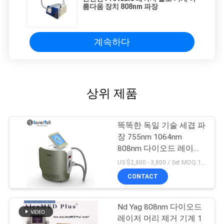
름다움 장치 808nm 파장
계속하다
상위 제품
똑똑한 독일 기술 세겹 파
장 755nm 1064nm
808nm 다이오드 레이저
머리 제거 체계 사치품 색
US $2,800 - 3,800 / Set MOQ:1sets
깔
CONTACT
Nd Yag 808nm 다이오드
레이저 머리 제거 기계 1