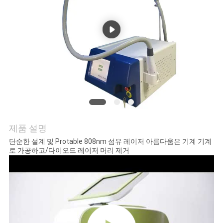
사
이
트
맵
PRIVACY
POLICY
제품 설명
단순한 설계 및 Protable 808nm 섬유 레이저 아름다움은 기계 기계
로 가공하고/다이오드 레이저 머리 제거