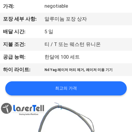
하
negotiable
가격:
여
포장 세부 사항:
알루미늄 포장 상자
공
배달 시간:
5 일
장
지불 조건:
티 / T 또는 웨스턴 유니온
여
공급 능력:
한달에 100 세트
행
,
하이 라이트:
Nd Yag 레이저 머리 제거
레이저 미용 기기
품
최고의 가격
질
관
리